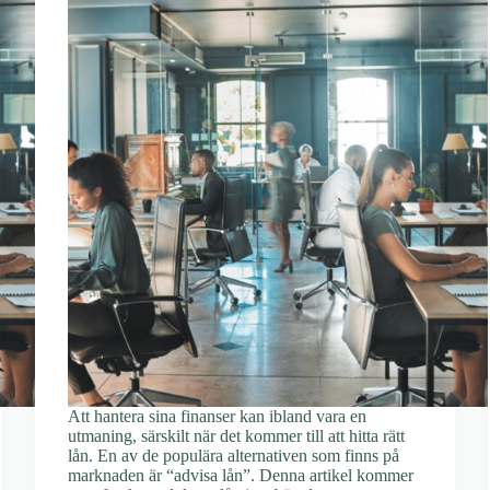
Att hantera sina finanser kan ibland vara en
utmaning, särskilt när det kommer till att hitta rätt
lån. En av de populära alternativen som finns på
marknaden är “advisa lån”. Denna artikel kommer