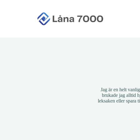
S
k
i
p
t
o
c
o
n
t
e
n
t
Jag är en helt vanli
brukade jag alltid 
leksaken eller spara t