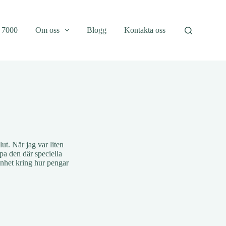
a 7000
Om oss
Blogg
Kontakta oss
ut. När jag var liten
pa den där speciella
kenhet kring hur pengar