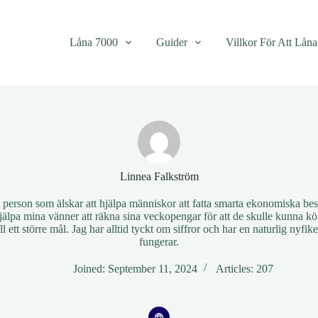
Låna 7000
Guider
Villkor För Att Lån
Linnea Falkström
g person som älskar att hjälpa människor att fatta smarta ekonomiska besl
hjälpa mina vänner att räkna sina veckopengar för att de skulle kunna kö
ill ett större mål. Jag har alltid tyckt om siffror och har en naturlig nyfi
fungerar.
Joined: September 11, 2024
Articles: 207