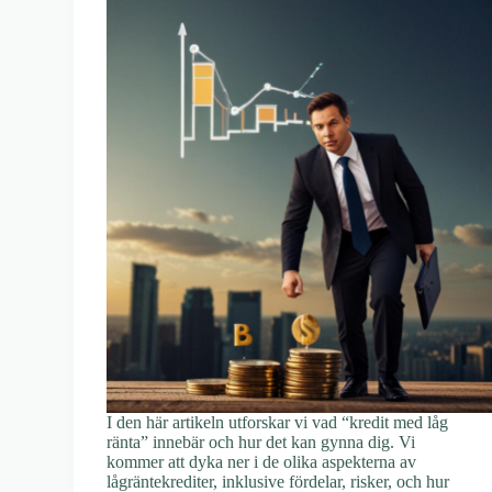
I den här artikeln utforskar vi vad “kredit med låg
ränta” innebär och hur det kan gynna dig. Vi
kommer att dyka ner i de olika aspekterna av
lågräntekrediter, inklusive fördelar, risker, och hur