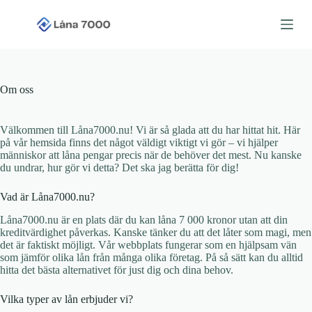
S
k
i
p
t
o
c
Om oss
o
n
t
Välkommen till Låna7000.nu! Vi är så glada att du har hittat hit. Här
e
på vår hemsida finns det något väldigt viktigt vi gör – vi hjälper
n
människor att låna pengar precis när de behöver det mest. Nu kanske
t
du undrar, hur gör vi detta? Det ska jag berätta för dig!
Vad är Låna7000.nu?
Låna7000.nu är en plats där du kan låna 7 000 kronor utan att din
kreditvärdighet påverkas. Kanske tänker du att det låter som magi, men
det är faktiskt möjligt. Vår webbplats fungerar som en hjälpsam vän
som jämför olika lån från många olika företag. På så sätt kan du alltid
hitta det bästa alternativet för just dig och dina behov.
Vilka typer av lån erbjuder vi?