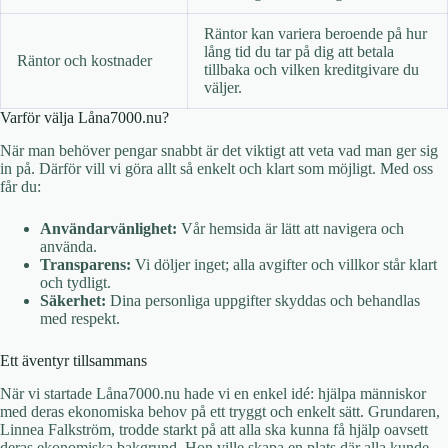
Räntor kan variera beroende på hur
lång tid du tar på dig att betala
Räntor och kostnader
tillbaka och vilken kreditgivare du
väljer.
Varför välja Låna7000.nu?
När man behöver pengar snabbt är det viktigt att veta vad man ger sig
in på. Därför vill vi göra allt så enkelt och klart som möjligt. Med oss
får du:
Användarvänlighet:
Vår hemsida är lätt att navigera och
använda.
Transparens:
Vi döljer inget; alla avgifter och villkor står klart
och tydligt.
Säkerhet:
Dina personliga uppgifter skyddas och behandlas
med respekt.
Ett äventyr tillsammans
När vi startade Låna7000.nu hade vi en enkel idé: hjälpa människor
med deras ekonomiska behov på ett tryggt och enkelt sätt. Grundaren,
Linnea Falkström, trodde starkt på att alla ska kunna få hjälp oavsett
deras ekonomiska bakgrund. Hon ville skapa en plats där alla kunde