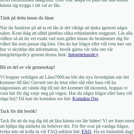
känna sig trygga i sitt val av lån.
Tänk på detta innan du lånar
När du funderar på att ta ett lån är det viktigt att tänka igenom några
saker. Kom ihåg att alltid jämföra olika erbjudanden noggrant. Läs alla
villkor så att du vet exakt vad som gäller innan du bestämmer dig för
vilket lån som passar dig bäst. Om du har frågor eller vill veta mer om
hur vi skyddar din information, besök gärna vår sida om vår
integritetspolicy genom denna länk:
Integritetspolicy
.
Bli en del av vår gemenskap!
Vi hoppas verkligen att Låna7000.nu blir din nya favoritplats när det
kommer till lån! Oavsett om du letar efter råd eller bara vill ha
någonstans att vända dig till när det kommer till ekonomi, hoppas vi
vara här för dig varje steg på vägen. Har du några frågor eller bara vill
säga hej? Då kan du kontakta oss här:
Kontakta Oss
.
Tack för ditt besök!
Tack för att du tog dig tid att lära känna oss lite bättre! Vi ser fram emot
att hjälpa dig närhelst du behöver det. För fler svar på vanliga frågor,
tveka inte att kolla in vår FAQ-sektion här:
FAQ
. Ha en fantastisk dag!