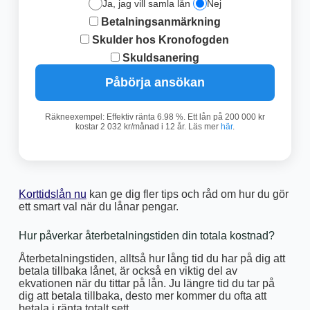
Ja, jag vill samla lån
Nej
Betalningsanmärkning
Skulder hos Kronofogden
Skuldsanering
Påbörja ansökan
Räkneexempel: Effektiv ränta 6.98 %. Ett lån på 200 000 kr
kostar 2 032 kr/månad i 12 år. Läs mer
här
.
Korttidslån nu
kan ge dig fler tips och råd om hur du gör
ett smart val när du lånar pengar.
Hur påverkar återbetalningstiden din totala kostnad?
Återbetalningstiden, alltså hur lång tid du har på dig att
betala tillbaka lånet, är också en viktig del av
ekvationen när du tittar på lån. Ju längre tid du tar på
dig att betala tillbaka, desto mer kommer du ofta att
betala i ränta totalt sett.