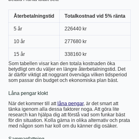
Återbetalningstid
Totalkostnad vid 5% ränta
5 år
226440 kr
10 år
277680 kr
15 år
338160 kr
Som tabellen visar kan den totala kostnaden öka
betydligt om du väljer en längre återbetalningstid. Det
är därför viktigt att noggrant överväga vilken tidsperiod
som passar din budget och ekonomiska plan bäst.
Låna pengar klokt
När det kommer till att
låna pengar
, är det smart att
tänka igenom alla dessa faktorer noga. Att göra lite
research kan hjälpa dig att förstå vad som funkar bäst
för din situation. Kolla gärna in olika alternativ och prata
med någon som har koll om du känner dig osäker.
Sammanfattning