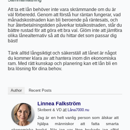
Att ta ett lån behöver inte vara skrämmande om du är
väl förberedd. Genom att förstå hur räntan fungerar, vad
månadskostnaden kan bli beroende på räntesats, och
hur återbetalningstiden påverkar totalkostnaden, står du
bättre rustad för att göra ett bra val. Glöm inte att jämföra
olika lånealternativ så att du hittar det som passar dig
bäst!
Tänk alltid långsiktigt och säkerställ att lånet är något
du kommer klara av att hantera inom din ekonomiska
ram. Med rätt kunskap och planering kan ett lån bli en
bra lösning för dina behov.
Author
Recent Posts
Linnea Falkström
at
Skribent & VD
Låna7000.nu
Jag är en helt vanlig person som älskar att
hjälpa människor att fatta smarta
ekonomiska beslut. När jag var liten brukade jag alltid