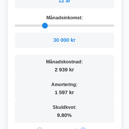
12 år
Månadsinkomst:
30 000 kr
Månadskostnad:
2 939 kr
Amortering:
1 597 kr
Skuldkvot:
9.80%