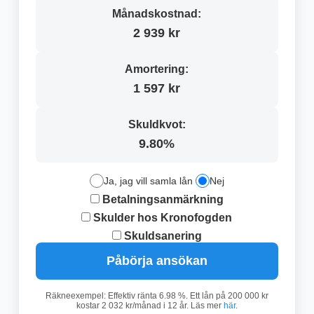
Månadskostnad:
2 939 kr
Amortering:
1 597 kr
Skuldkvot:
9.80%
Ja, jag vill samla lån
Nej
Betalningsanmärkning
Skulder hos Kronofogden
Skuldsanering
Påbörja ansökan
Räkneexempel: Effektiv ränta 6.98 %. Ett lån på 200 000 kr
kostar 2 032 kr/månad i 12 år. Läs mer
här
.