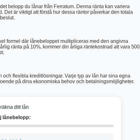
det belopp du lånar från Ferratum. Denna ränta kan variera
. Det är viktigt att förstå hur dessa räntor påverkar den totala
 beslut.
el formel där lånebeloppet multipliceras med den angivna
årlig ränta på 10%, kommer din årliga räntekostnad att vara 500
t.
n och flexibla kreditlösningar. Varje typ av lån har sina egna
ån beroende på dina ekonomiska behov och betalningsmöjligheter.
räkna ditt lån
j lånebelopp: