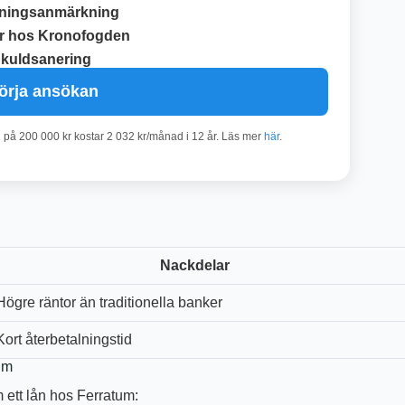
ningsanmärkning
r hos Kronofogden
kuldsanering
örja ansökan
n på 200 000 kr kostar 2 032 kr/månad i 12 år. Läs mer
här
.
Nackdelar
Högre räntor än traditionella banker
Kort återbetalningstid
um
 ett lån hos Ferratum: