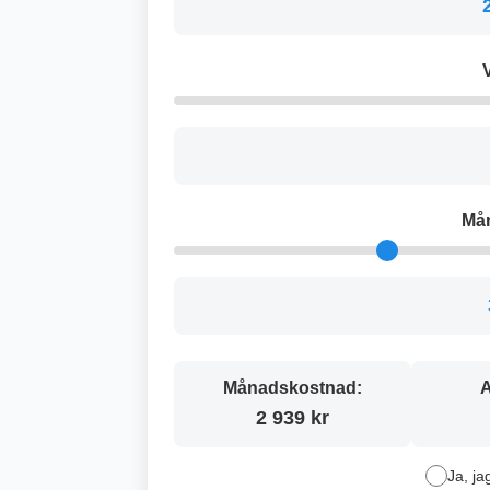
V
Må
Månadskostnad:
A
2 939 kr
Ja, ja