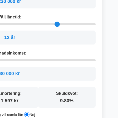
230 000 kr
älj lånetid:
12 år
nadsinkomst:
30 000 kr
mortering:
Skuldkvot:
1 597 kr
9.80%
g vill samla lån
Nej