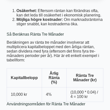
Osäkerhet:
Eftersom räntan kan förändras ofta,
kan det leda till osäkerhet i ekonomisk planering.
Möjliga högre kostnader:
Om marknadsräntorna
stiger snabbt, kan kostnaderna öka.
Så Beräknas Ränta Tre Månader
Beräkningen av ränta tre månader involverar att
multiplicera kapitalbeloppet med den årliga räntan,
sedan dividera med fyra (eftersom det finns fyra tre-
månaders perioder per år). Här är ett enkelt exempel i
tabellform:
Årlig
Ränta Tre
Kapitallbelopp
Ränta
Månader (kr)
(%)
(10,000 * 0.04) /
10,000 kr
4%
4 = 100 kr
Användningsområden för Ränta Tre Månader