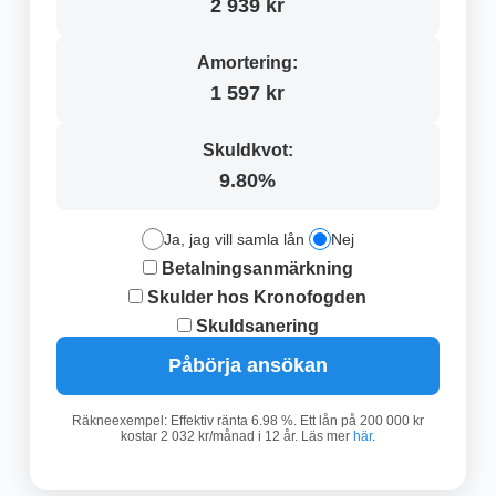
2 939 kr
Amortering:
1 597 kr
Skuldkvot:
9.80%
Ja, jag vill samla lån
Nej
Betalningsanmärkning
Skulder hos Kronofogden
Skuldsanering
Påbörja ansökan
Räkneexempel: Effektiv ränta 6.98 %. Ett lån på 200 000 kr
kostar 2 032 kr/månad i 12 år. Läs mer
här
.