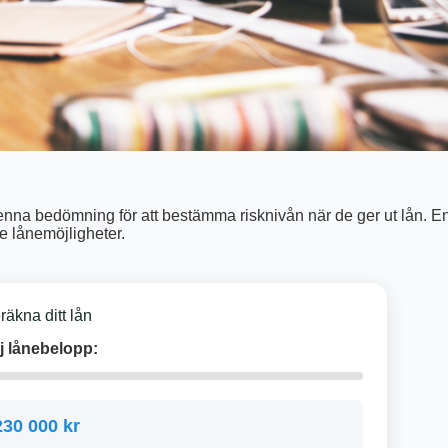
enna bedömning för att bestämma risknivån när de ger ut lån. E
re lånemöjligheter.
räkna ditt lån
j lånebelopp:
230 000 kr