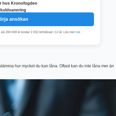
r hos Kronofogden
kuldsanering
örja ansökan
n på 200 000 kr kostar 2 032 kr/månad i 12 år. Läs mer
här
.
estämma hur mycket du kan låna. Oftast kan du inte låna mer än