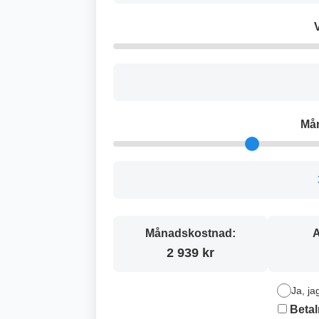
V
Må
Månadskostnad:
A
2 939 kr
Ja, ja
Betal