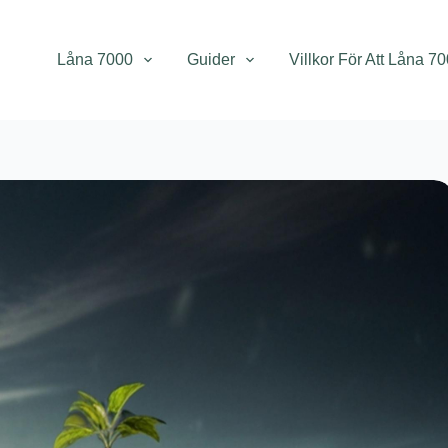
Låna 7000
Guider
Villkor För Att Låna 7