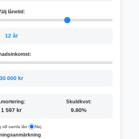
älj lånetid:
12 år
nadsinkomst:
30 000 kr
mortering:
Skuldkvot:
1 597 kr
9.80%
g vill samla lån
Nej
ningsanmärkning